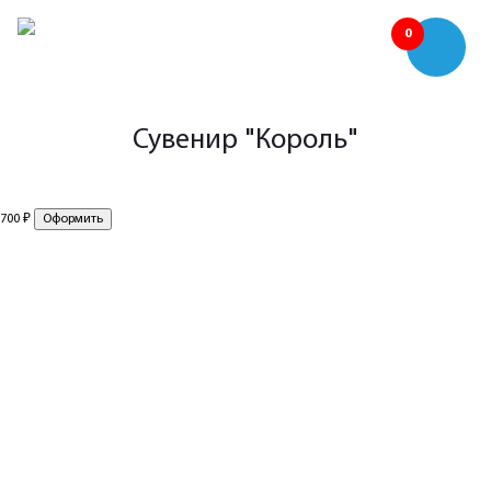
0
Сувенир "Король"
₽
700