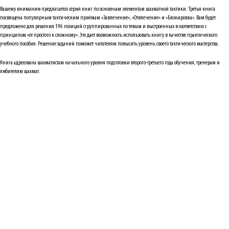
Вашему вниманию предлагается серия книг по основным элементам шахматной тактики. Третья книга
посвящена популярным тактическим приёмам «Завлечение», «Отвлечение» и «Блокировка». Вам будет
предложено для решения 196 позиций сгруппированных по темам и выстроенных в соответствии с
принципом «от простого к сложному». Это дает возможность использовать книгу в качестве практического
учебного пособия. Решение заданий поможет читателям повысить уровень своего тактического мастерства.
Книга адресована шахматистам начального уровня подготовки второго-третьего года обучения, тренерам и
любителям шахмат.